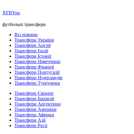
Х
FB
You
футбольні трансфери
Всі новини
Трансфери України
Трансфери Англії
Трансфери Італії
Трансфери Іспанії
Трансфери Німеччини
Трансфери Франції
Трансфери Португалії
Трансфери Нідерландів
Трансфери Туреччини
Трансфери Європи
Трансфери Бразилії
Трансфери Аргентини
Трансфери Америки
Трансфери Африки
Трансфери Азії
Трансфери Росії