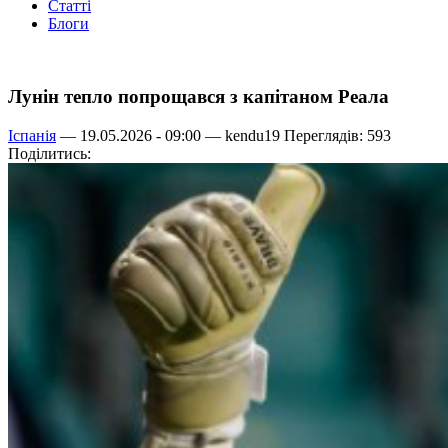
Статті
Блоги
Лунін тепло попрощався з капітаном Реала
Іспанія
— 19.05.2026 - 09:00 —
kendu19
Переглядів: 593
Поділитись: