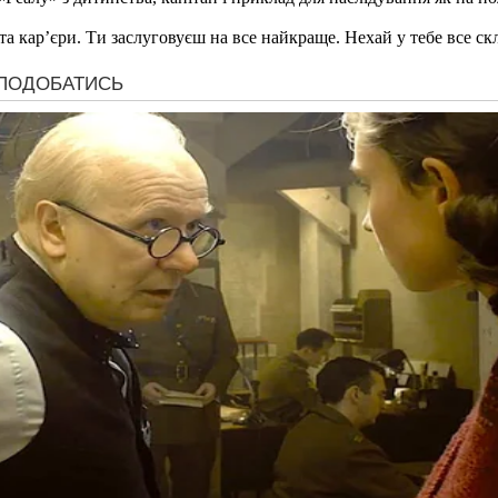
 та кар’єри. Ти заслуговуєш на все найкраще. Нехай у тебе все с