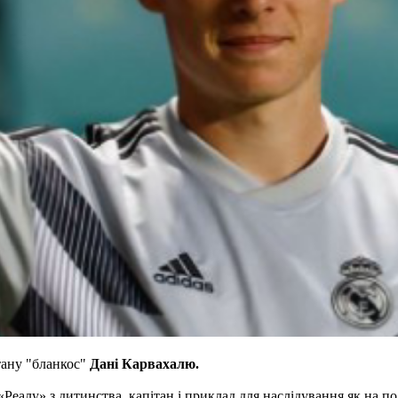
тану "бланкос"
Дані Карвахалю.
«Реалу» з дитинства, капітан і приклад для наслідування як на пол