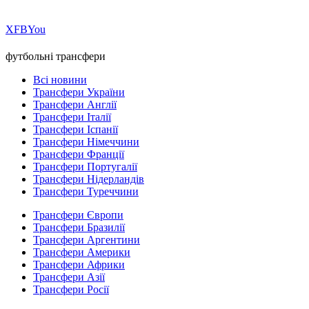
Х
FB
You
футбольні трансфери
Всі новини
Трансфери України
Трансфери Англії
Трансфери Італії
Трансфери Іспанії
Трансфери Німеччини
Трансфери Франції
Трансфери Португалії
Трансфери Нідерландів
Трансфери Туреччини
Трансфери Європи
Трансфери Бразилії
Трансфери Аргентини
Трансфери Америки
Трансфери Африки
Трансфери Азії
Трансфери Росії