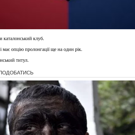
и каталонський клуб.
 має опцію пролонгації ще на один рік.
нський титул.