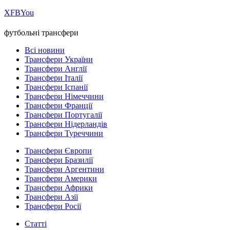
Х
FB
You
футбольні трансфери
Всі новини
Трансфери України
Трансфери Англії
Трансфери Італії
Трансфери Іспанії
Трансфери Німеччини
Трансфери Франції
Трансфери Португалії
Трансфери Нідерландів
Трансфери Туреччини
Трансфери Європи
Трансфери Бразилії
Трансфери Аргентини
Трансфери Америки
Трансфери Африки
Трансфери Азії
Трансфери Росії
Статті