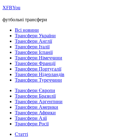
Х
FB
You
футбольні трансфери
Всі новини
Трансфери України
Трансфери Англії
Трансфери Італії
Трансфери Іспанії
Трансфери Німеччини
Трансфери Франції
Трансфери Португалії
Трансфери Нідерландів
Трансфери Туреччини
Трансфери Європи
Трансфери Бразилії
Трансфери Аргентини
Трансфери Америки
Трансфери Африки
Трансфери Азії
Трансфери Росії
Статті