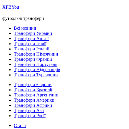
Х
FB
You
футбольні трансфери
Всі новини
Трансфери України
Трансфери Англії
Трансфери Італії
Трансфери Іспанії
Трансфери Німеччини
Трансфери Франції
Трансфери Португалії
Трансфери Нідерландів
Трансфери Туреччини
Трансфери Європи
Трансфери Бразилії
Трансфери Аргентини
Трансфери Америки
Трансфери Африки
Трансфери Азії
Трансфери Росії
Статті