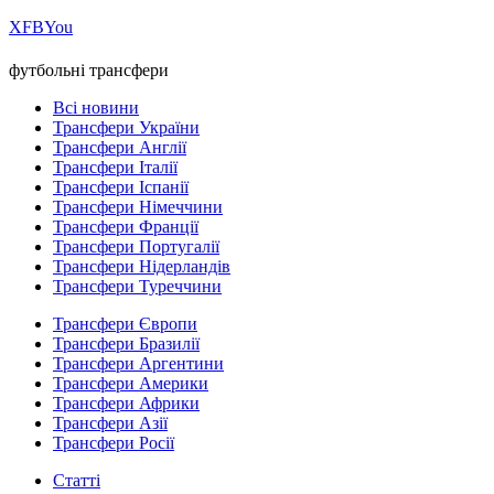
Х
FB
You
футбольні трансфери
Всі новини
Трансфери України
Трансфери Англії
Трансфери Італії
Трансфери Іспанії
Трансфери Німеччини
Трансфери Франції
Трансфери Португалії
Трансфери Нідерландів
Трансфери Туреччини
Трансфери Європи
Трансфери Бразилії
Трансфери Аргентини
Трансфери Америки
Трансфери Африки
Трансфери Азії
Трансфери Росії
Статті