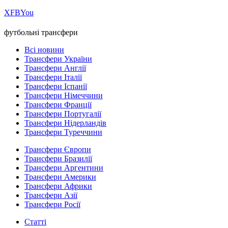
Х
FB
You
футбольні трансфери
Всі новини
Трансфери України
Трансфери Англії
Трансфери Італії
Трансфери Іспанії
Трансфери Німеччини
Трансфери Франції
Трансфери Португалії
Трансфери Нідерландів
Трансфери Туреччини
Трансфери Європи
Трансфери Бразилії
Трансфери Аргентини
Трансфери Америки
Трансфери Африки
Трансфери Азії
Трансфери Росії
Статті