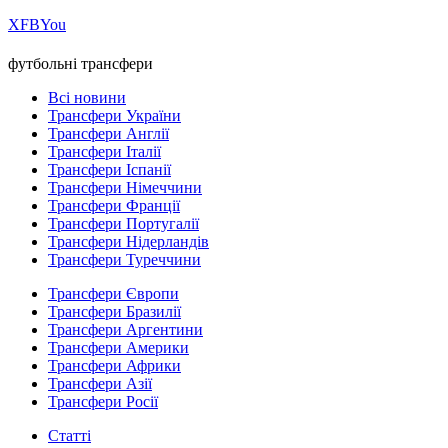
Х
FB
You
футбольні трансфери
Всі новини
Трансфери України
Трансфери Англії
Трансфери Італії
Трансфери Іспанії
Трансфери Німеччини
Трансфери Франції
Трансфери Португалії
Трансфери Нідерландів
Трансфери Туреччини
Трансфери Європи
Трансфери Бразилії
Трансфери Аргентини
Трансфери Америки
Трансфери Африки
Трансфери Азії
Трансфери Росії
Статті