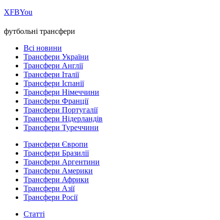
Х
FB
You
футбольні трансфери
Всі новини
Трансфери України
Трансфери Англії
Трансфери Італії
Трансфери Іспанії
Трансфери Німеччини
Трансфери Франції
Трансфери Португалії
Трансфери Нідерландів
Трансфери Туреччини
Трансфери Європи
Трансфери Бразилії
Трансфери Аргентини
Трансфери Америки
Трансфери Африки
Трансфери Азії
Трансфери Росії
Статті