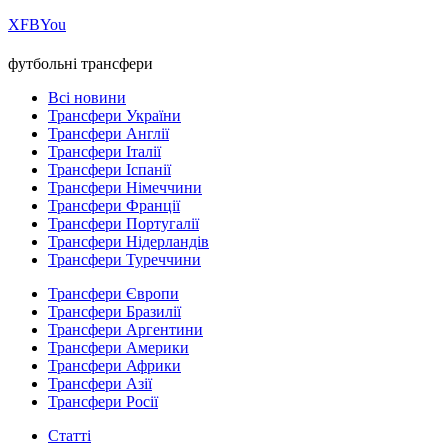
Х
FB
You
футбольні трансфери
Всі новини
Трансфери України
Трансфери Англії
Трансфери Італії
Трансфери Іспанії
Трансфери Німеччини
Трансфери Франції
Трансфери Португалії
Трансфери Нідерландів
Трансфери Туреччини
Трансфери Європи
Трансфери Бразилії
Трансфери Аргентини
Трансфери Америки
Трансфери Африки
Трансфери Азії
Трансфери Росії
Статті