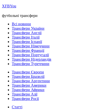
Х
FB
You
футбольні трансфери
Всі новини
Трансфери України
Трансфери Англії
Трансфери Італії
Трансфери Іспанії
Трансфери Німеччини
Трансфери Франції
Трансфери Португалії
Трансфери Нідерландів
Трансфери Туреччини
Трансфери Європи
Трансфери Бразилії
Трансфери Аргентини
Трансфери Америки
Трансфери Африки
Трансфери Азії
Трансфери Росії
Статті