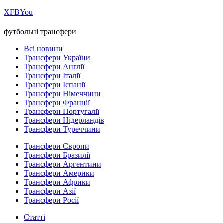
Х
FB
You
футбольні трансфери
Всі новини
Трансфери України
Трансфери Англії
Трансфери Італії
Трансфери Іспанії
Трансфери Німеччини
Трансфери Франції
Трансфери Португалії
Трансфери Нідерландів
Трансфери Туреччини
Трансфери Європи
Трансфери Бразилії
Трансфери Аргентини
Трансфери Америки
Трансфери Африки
Трансфери Азії
Трансфери Росії
Статті