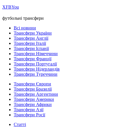
Х
FB
You
футбольні трансфери
Всі новини
Трансфери України
Трансфери Англії
Трансфери Італії
Трансфери Іспанії
Трансфери Німеччини
Трансфери Франції
Трансфери Португалії
Трансфери Нідерландів
Трансфери Туреччини
Трансфери Європи
Трансфери Бразилії
Трансфери Аргентини
Трансфери Америки
Трансфери Африки
Трансфери Азії
Трансфери Росії
Статті