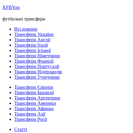
Х
FB
You
футбольні трансфери
Всі новини
Трансфери України
Трансфери Англії
Трансфери Італії
Трансфери Іспанії
Трансфери Німеччини
Трансфери Франції
Трансфери Португалії
Трансфери Нідерландів
Трансфери Туреччини
Трансфери Європи
Трансфери Бразилії
Трансфери Аргентини
Трансфери Америки
Трансфери Африки
Трансфери Азії
Трансфери Росії
Статті