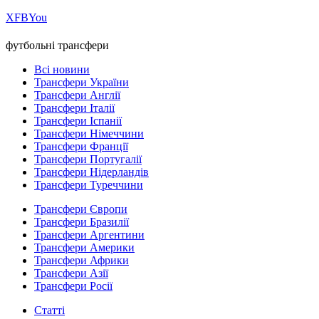
Х
FB
You
футбольні трансфери
Всі новини
Трансфери України
Трансфери Англії
Трансфери Італії
Трансфери Іспанії
Трансфери Німеччини
Трансфери Франції
Трансфери Португалії
Трансфери Нідерландів
Трансфери Туреччини
Трансфери Європи
Трансфери Бразилії
Трансфери Аргентини
Трансфери Америки
Трансфери Африки
Трансфери Азії
Трансфери Росії
Статті