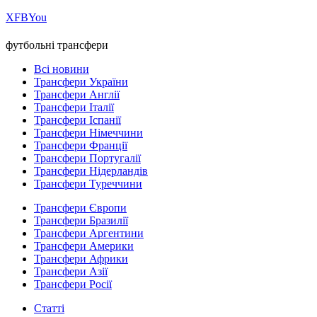
Х
FB
You
футбольні трансфери
Всі новини
Трансфери України
Трансфери Англії
Трансфери Італії
Трансфери Іспанії
Трансфери Німеччини
Трансфери Франції
Трансфери Португалії
Трансфери Нідерландів
Трансфери Туреччини
Трансфери Європи
Трансфери Бразилії
Трансфери Аргентини
Трансфери Америки
Трансфери Африки
Трансфери Азії
Трансфери Росії
Статті