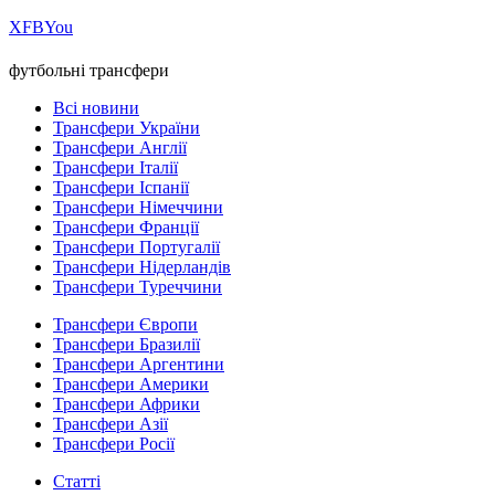
Х
FB
You
футбольні трансфери
Всі новини
Трансфери України
Трансфери Англії
Трансфери Італії
Трансфери Іспанії
Трансфери Німеччини
Трансфери Франції
Трансфери Португалії
Трансфери Нідерландів
Трансфери Туреччини
Трансфери Європи
Трансфери Бразилії
Трансфери Аргентини
Трансфери Америки
Трансфери Африки
Трансфери Азії
Трансфери Росії
Статті