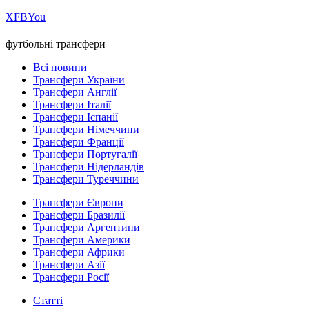
Х
FB
You
футбольні трансфери
Всі новини
Трансфери України
Трансфери Англії
Трансфери Італії
Трансфери Іспанії
Трансфери Німеччини
Трансфери Франції
Трансфери Португалії
Трансфери Нідерландів
Трансфери Туреччини
Трансфери Європи
Трансфери Бразилії
Трансфери Аргентини
Трансфери Америки
Трансфери Африки
Трансфери Азії
Трансфери Росії
Статті