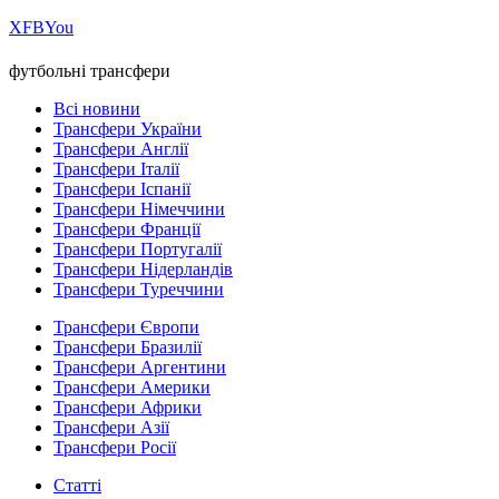
Х
FB
You
футбольні трансфери
Всі новини
Трансфери України
Трансфери Англії
Трансфери Італії
Трансфери Іспанії
Трансфери Німеччини
Трансфери Франції
Трансфери Португалії
Трансфери Нідерландів
Трансфери Туреччини
Трансфери Європи
Трансфери Бразилії
Трансфери Аргентини
Трансфери Америки
Трансфери Африки
Трансфери Азії
Трансфери Росії
Статті