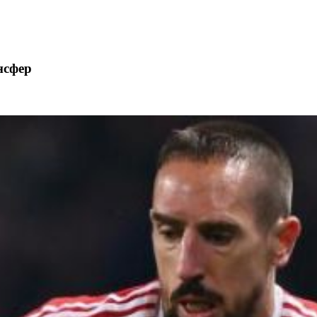
нсфер