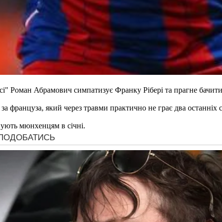
сі" Роман Абрамович симпатизує Франку Рібері та прагне бачити 
за француза, який через травми практично не грає два останніх 
нують мюнхенцям в січні.