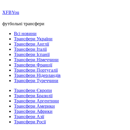
Х
FB
You
футбольні трансфери
Всі новини
Трансфери України
Трансфери Англії
Трансфери Італії
Трансфери Іспанії
Трансфери Німеччини
Трансфери Франції
Трансфери Португалії
Трансфери Нідерландів
Трансфери Туреччини
Трансфери Європи
Трансфери Бразилії
Трансфери Аргентини
Трансфери Америки
Трансфери Африки
Трансфери Азії
Трансфери Росії