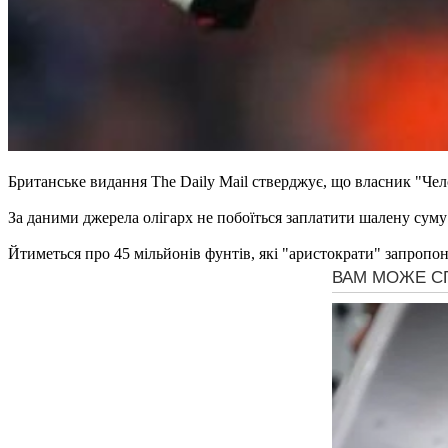
Британське видання The Daily Mail стверджує, що власник "Чел
За даними джерела олігарх не побоїться заплатити шалену суму 
Йтиметься про 45 мільйонів фунтів, які "аристократи" запропо