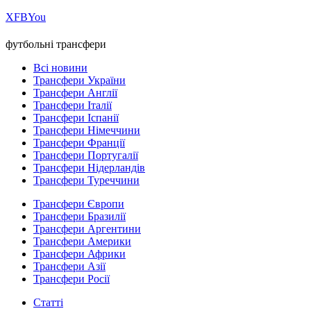
Х
FB
You
футбольні трансфери
Всі новини
Трансфери України
Трансфери Англії
Трансфери Італії
Трансфери Іспанії
Трансфери Німеччини
Трансфери Франції
Трансфери Португалії
Трансфери Нідерландів
Трансфери Туреччини
Трансфери Європи
Трансфери Бразилії
Трансфери Аргентини
Трансфери Америки
Трансфери Африки
Трансфери Азії
Трансфери Росії
Статті