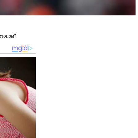
ртоном".