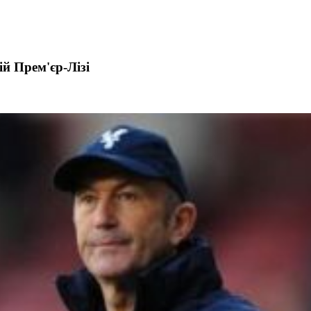
ій Прем'єр-Лізі