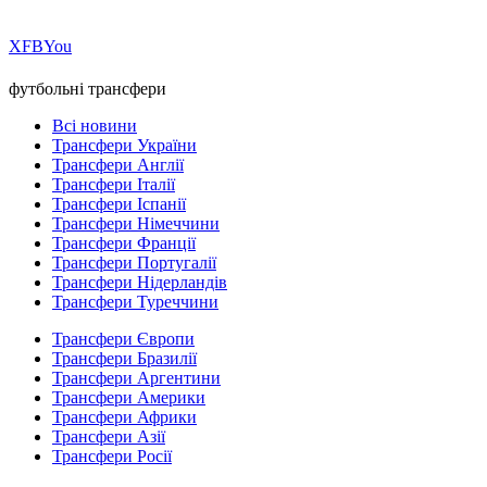
Х
FB
You
футбольні трансфери
Всі новини
Трансфери України
Трансфери Англії
Трансфери Італії
Трансфери Іспанії
Трансфери Німеччини
Трансфери Франції
Трансфери Португалії
Трансфери Нідерландів
Трансфери Туреччини
Трансфери Європи
Трансфери Бразилії
Трансфери Аргентини
Трансфери Америки
Трансфери Африки
Трансфери Азії
Трансфери Росії