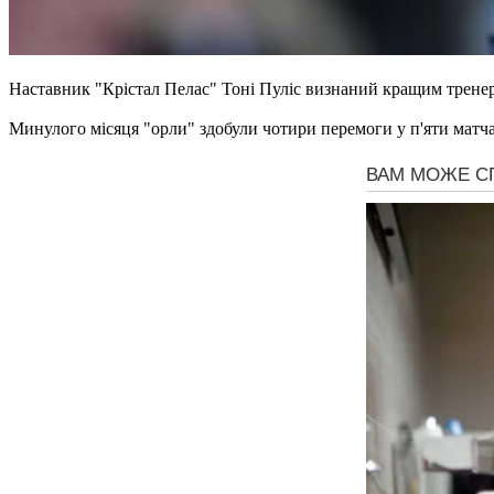
Наставник "Крістал Пелас" Тоні Пуліс визнаний кращим тренеро
Минулого місяця "орли" здобули чотири перемоги у п'яти матч