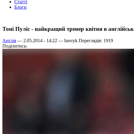
Статті
Блоги
Тоні Пуліс - найкращий тренер квітня в англійськ
Англія
— 2.05.2014 - 14:22 —
havryk
Переглядів: 1919
Поділитись: