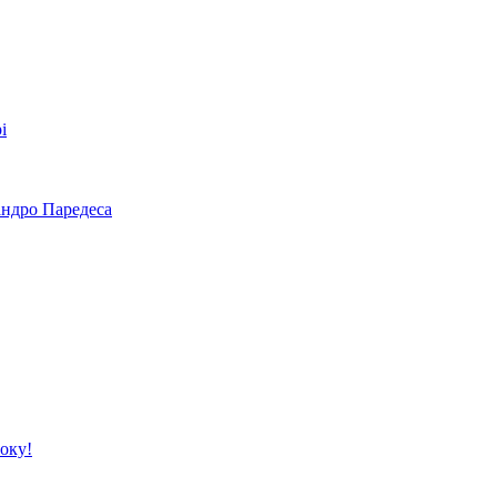
і
андро Паредеса
року!