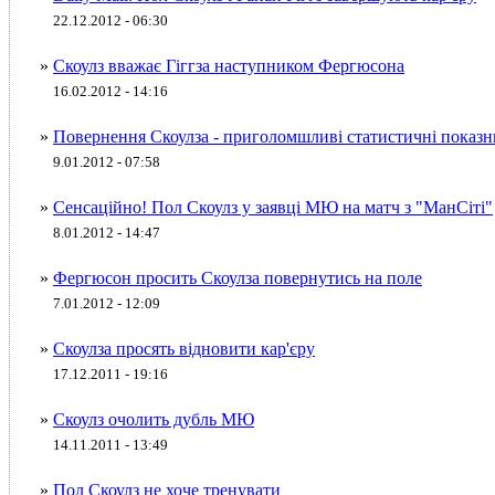
22.12.2012 - 06:30
»
Скоулз вважає Гіггза наступником Фергюсона
16.02.2012 - 14:16
»
Повернення Скоулза - приголомшливі статистичні показ
9.01.2012 - 07:58
»
Сенсаційно! Пол Скоулз у заявці МЮ на матч з "МанСіті"
8.01.2012 - 14:47
»
Фергюсон просить Скоулза повернутись на поле
7.01.2012 - 12:09
»
Скоулза просять відновити кар'єру
17.12.2011 - 19:16
»
Скоулз очолить дубль МЮ
14.11.2011 - 13:49
»
Пол Скоулз не хоче тренувати