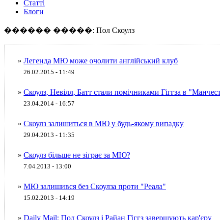
Статті
Блоги
������ �����: Пол Скоулз
»
Легенда МЮ може очолити англійський клуб
26.02.2015 - 11:49
»
Скоулз, Невілл, Батт стали помічниками Гіггза в "Манче
23.04.2014 - 16:57
»
Скоулз залишиться в МЮ у будь-якому випадку
29.04.2013 - 11:35
»
Скоулз більше не зіграє за МЮ?
7.04.2013 - 13:00
»
МЮ залишився без Скоулза проти "Реала"
15.02.2013 - 14:19
»
Daily Mail: Пол Скоулз і Райан Гіггз завершують кар'єру