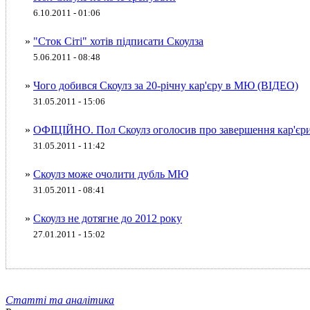
6.10.2011 - 01:06
»
"Сток Сіті" хотів підписати Скоулза
5.06.2011 - 08:48
»
Чого добився Скоулз за 20-річну кар'єру в МЮ (ВІДЕО)
31.05.2011 - 15:06
»
ОФІЦІЙНО. Пол Скоулз оголосив про завершення кар'єр
31.05.2011 - 11:42
»
Скоулз може очолити дубль МЮ
31.05.2011 - 08:41
»
Скоулз не дотягне до 2012 року
27.01.2011 - 15:02
Статті та аналітика