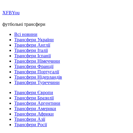
Х
FB
You
футбольні трансфери
Всі новини
Трансфери України
Трансфери Англії
Трансфери Італії
Трансфери Іспанії
Трансфери Німеччини
Трансфери Франції
Трансфери Португалії
Трансфери Нідерландів
Трансфери Туреччини
Трансфери Європи
Трансфери Бразилії
Трансфери Аргентини
Трансфери Америки
Трансфери Африки
Трансфери Азії
Трансфери Росії