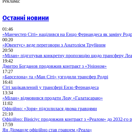
Реклама:
Останні новини
01:46
«Манчестер Сіті» націлився на Енцо Фернандеса як заміну Родр
00:20
«Ювентус» веде переговори з Анатолієм Трубіним
20:50
«Мілан» підготував конкретну пропозицію щодо трансферу Ле
19:42
Дмитро Богданов продовжив контракт з «Уніоном»
17:27
«Барселона» та «Ман Сіті» узгодили трансфер Родрі
16:41
Сіті зацікавлений у трансфері Ензо Фернандеса
13:34
«Мілан» відмовився продати Леау «Галатасараю»
11:02
Офіційно: «Зоря» підсилилася двома гравцями
21:10
Офіційно: Вінісіус продовжив контракт з «Реалом» до 2032-го 
17:59
Ян Діоманде офіційно став гравцем «Реала»