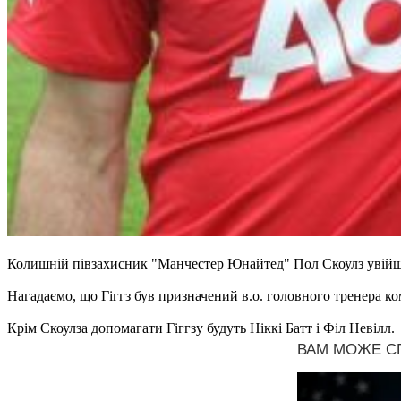
Колишній півзахисник "Манчестер Юнайтед" Пол Скоулз увійшо
Нагадаємо, що Гіггз був призначений в.о. головного тренера к
Крім Скоулза допомагати Гіггзу будуть Ніккі Батт і Філ Невілл.