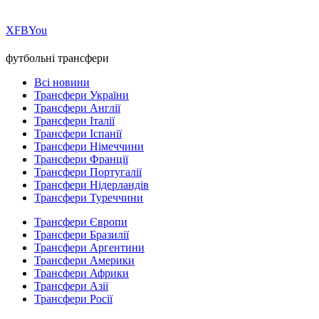
Х
FB
You
футбольні трансфери
Всі новини
Трансфери України
Трансфери Англії
Трансфери Італії
Трансфери Іспанії
Трансфери Німеччини
Трансфери Франції
Трансфери Португалії
Трансфери Нідерландів
Трансфери Туреччини
Трансфери Європи
Трансфери Бразилії
Трансфери Аргентини
Трансфери Америки
Трансфери Африки
Трансфери Азії
Трансфери Росії