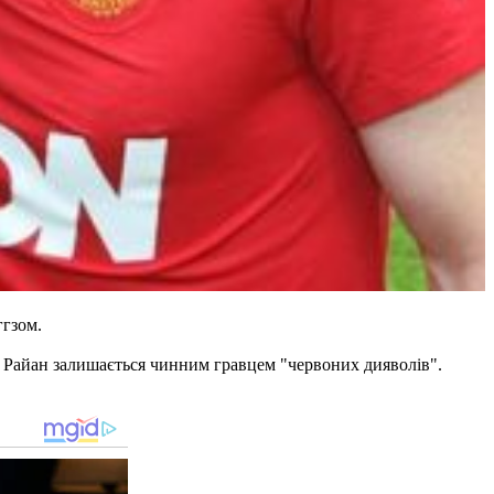
ггзом.
му Райан залишається чинним гравцем "червоних дияволів".