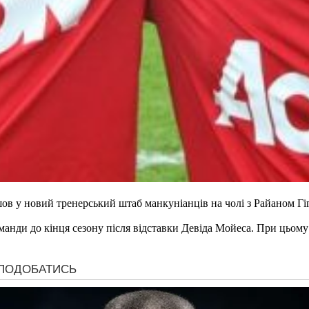
в у новий тренерський штаб манкуніанців на чолі з Райаном Гі
оманди до кінця сезону після відставки Девіда Мойеса. При цьо