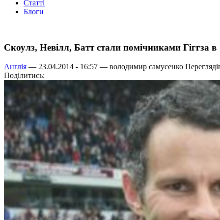
Статті
Блоги
Скоулз, Невілл, Батт стали помічниками Гіггза 
Англія
— 23.04.2014 - 16:57 —
володимир самусенко
Переглядів
Поділитись: