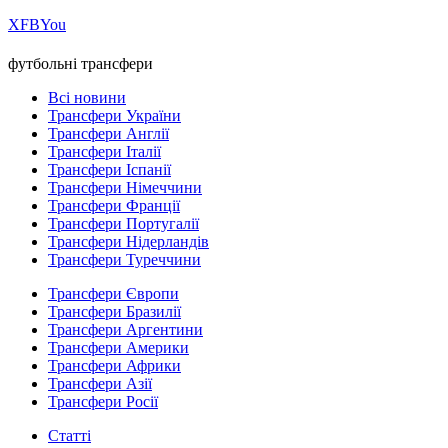
Х
FB
You
футбольні трансфери
Всі новини
Трансфери України
Трансфери Англії
Трансфери Італії
Трансфери Іспанії
Трансфери Німеччини
Трансфери Франції
Трансфери Португалії
Трансфери Нідерландів
Трансфери Туреччини
Трансфери Європи
Трансфери Бразилії
Трансфери Аргентини
Трансфери Америки
Трансфери Африки
Трансфери Азії
Трансфери Росії
Статті