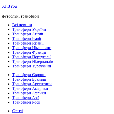
Х
FB
You
футбольні трансфери
Всі новини
Трансфери України
Трансфери Англії
Трансфери Італії
Трансфери Іспанії
Трансфери Німеччини
Трансфери Франції
Трансфери Португалії
Трансфери Нідерландів
Трансфери Туреччини
Трансфери Європи
Трансфери Бразилії
Трансфери Аргентини
Трансфери Америки
Трансфери Африки
Трансфери Азії
Трансфери Росії
Статті