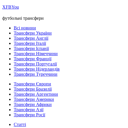
Х
FB
You
футбольні трансфери
Всі новини
Трансфери України
Трансфери Англії
Трансфери Італії
Трансфери Іспанії
Трансфери Німеччини
Трансфери Франції
Трансфери Португалії
Трансфери Нідерландів
Трансфери Туреччини
Трансфери Європи
Трансфери Бразилії
Трансфери Аргентини
Трансфери Америки
Трансфери Африки
Трансфери Азії
Трансфери Росії
Статті