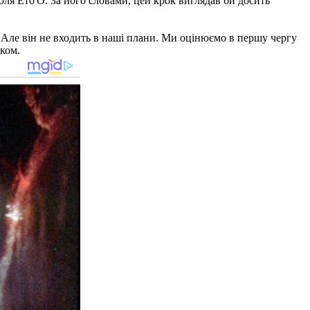
ля Ето'О. За його словами, цей крок виглядав би досить
 - Але він не входить в наші плани. Ми оцінюємо в першу чергу
ком.