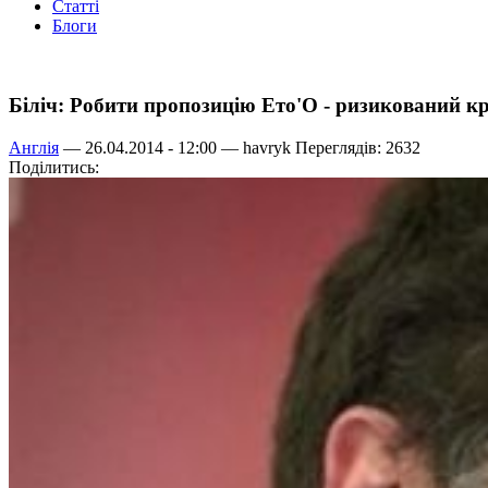
Статті
Блоги
Біліч: Робити пропозицію Ето'О - ризикований к
Англія
— 26.04.2014 - 12:00 —
havryk
Переглядів: 2632
Поділитись: