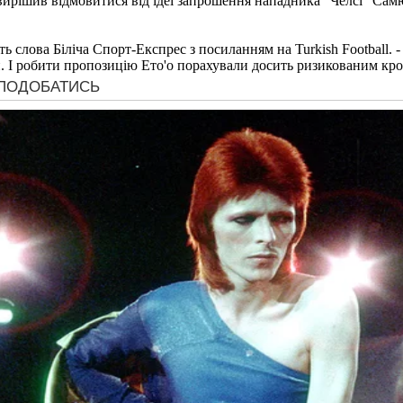
ирішив відмовитися від ідеї запрошення нападника "Челсі" Самю
ить слова Біліча Спорт-Експрес з посиланням на Turkish Football.
и. І робити пропозицію Ето'о порахували досить ризикованим кро