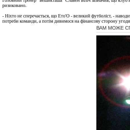
Головний тренер "Бешикташа" Славен Біліч зазначив, що клуб в
ризиковано.
- Ніхто не сперечається, що Ето'О - великий футболіст, - навод
потреби команди, а потім дивимося на фінансову сторону угод