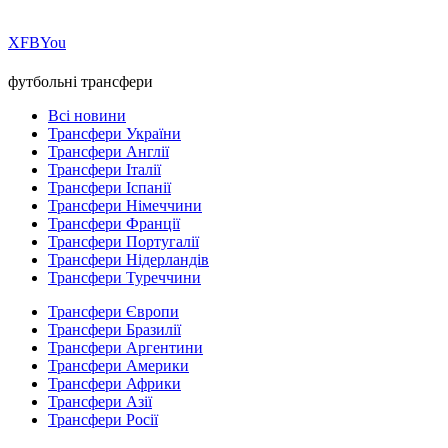
Х
FB
You
футбольні трансфери
Всі новини
Трансфери України
Трансфери Англії
Трансфери Італії
Трансфери Іспанії
Трансфери Німеччини
Трансфери Франції
Трансфери Португалії
Трансфери Нідерландів
Трансфери Туреччини
Трансфери Європи
Трансфери Бразилії
Трансфери Аргентини
Трансфери Америки
Трансфери Африки
Трансфери Азії
Трансфери Росії