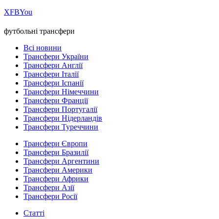
Х
FB
You
футбольні трансфери
Всі новини
Трансфери України
Трансфери Англії
Трансфери Італії
Трансфери Іспанії
Трансфери Німеччини
Трансфери Франції
Трансфери Португалії
Трансфери Нідерландів
Трансфери Туреччини
Трансфери Європи
Трансфери Бразилії
Трансфери Аргентини
Трансфери Америки
Трансфери Африки
Трансфери Азії
Трансфери Росії
Статті