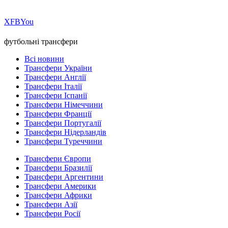
Х
FB
You
футбольні трансфери
Всі новини
Трансфери України
Трансфери Англії
Трансфери Італії
Трансфери Іспанії
Трансфери Німеччини
Трансфери Франції
Трансфери Португалії
Трансфери Нідерландів
Трансфери Туреччини
Трансфери Європи
Трансфери Бразилії
Трансфери Аргентини
Трансфери Америки
Трансфери Африки
Трансфери Азії
Трансфери Росії