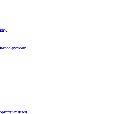
року!
цького футболу
орітетних цілей