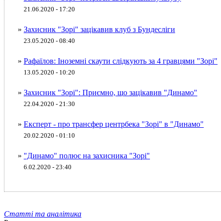
21.06.2020 - 17:20
»
Захисник "Зорі" зацікавив клуб з Бундесліги
23.05.2020 - 08:40
»
Рафаїлов: Іноземні скаути слідкують за 4 гравцями "Зорі"
13.05.2020 - 10:20
»
Захисник "Зорі": Приємно, що зацікавив "Динамо"
22.04.2020 - 21:30
»
Експерт - про трансфер центрбека "Зорі" в "Динамо"
20.02.2020 - 01:10
»
"Динамо" полює на захисника "Зорі"
6.02.2020 - 23:40
Статті та аналітика