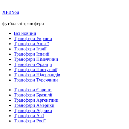
Х
FB
You
футбольні трансфери
Всі новини
Трансфери України
Трансфери Англії
Трансфери Італії
Трансфери Іспанії
Трансфери Німеччини
Трансфери Франції
Трансфери Португалії
Трансфери Нідерландів
Трансфери Туреччини
Трансфери Європи
Трансфери Бразилії
Трансфери Аргентини
Трансфери Америки
Трансфери Африки
Трансфери Азії
Трансфери Росії