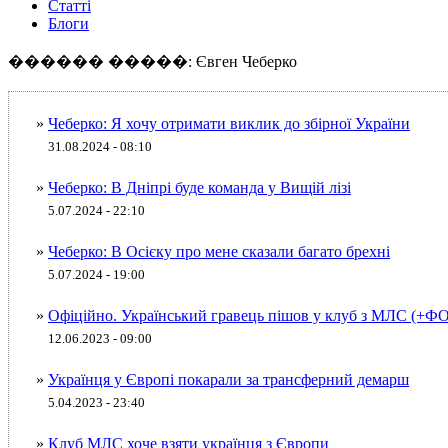
Статті
Блоги
������ �����: Євген Чеберко
»
Чеберко: Я хочу отримати виклик до збірної України
31.08.2024 - 08:10
»
Чеберко: В Дніпрі буде команда у Вищій лізі
5.07.2024 - 22:10
»
Чеберко: В Осієку про мене сказали багато брехні
5.07.2024 - 19:00
»
Офіційно. Український гравець пішов у клуб з МЛС (+Ф
12.06.2023 - 09:00
»
Українця у Європі покарали за трансферний демарш
5.04.2023 - 23:40
»
Клуб МЛС хоче взяти українця з Європи