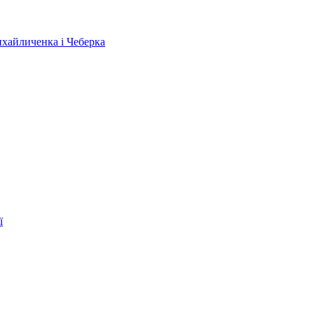
ихайличенка і Чеберка
ї