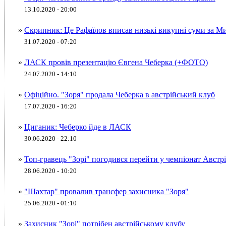
13.10.2020 - 20:00
»
Скрипник: Це Рафаїлов вписав низькі викупні суми за М
31.07.2020 - 07:20
»
ЛАСК провів презентацію Євгена Чеберка (+ФОТО)
24.07.2020 - 14:10
»
Офіційно. "Зоря" продала Чеберка в австрійський клуб
17.07.2020 - 16:20
»
Циганик: Чеберко йде в ЛАСК
30.06.2020 - 22:10
»
Топ-гравець "Зорі" погодився перейти у чемпіонат Австрі
28.06.2020 - 10:20
»
"Шахтар" провалив трансфер захисника "Зоря"
25.06.2020 - 01:10
»
Захисник "Зорі" потрібен австрійському клубу