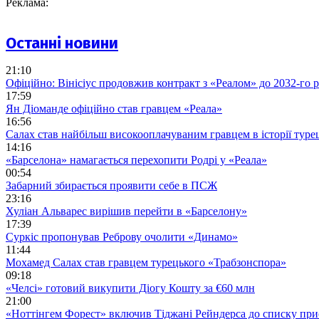
Реклама:
Останні новини
21:10
Офіційно: Вінісіус продовжив контракт з «Реалом» до 2032-го 
17:59
Ян Діоманде офіційно став гравцем «Реала»
16:56
Салах став найбільш високооплачуваним гравцем в історії туре
14:16
«Барселона» намагається перехопити Родрі у «Реала»
00:54
Забарний збирається проявити себе в ПСЖ
23:16
Хуліан Альварес вирішив перейти в «Барселону»
17:39
Суркіс пропонував Реброву очолити «Динамо»
11:44
Мохамед Салах став гравцем турецького «Трабзонспора»
09:18
«Челсі» готовий викупити Діогу Кошту за €60 млн
21:00
«Ноттінгем Форест» включив Тіджані Рейндерса до списку при