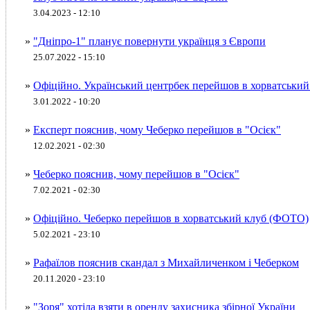
3.04.2023 - 12:10
»
"Дніпро-1" планує повернути українця з Європи
25.07.2022 - 15:10
»
Офіційно. Український центрбек перейшов в хорватський
3.01.2022 - 10:20
»
Експерт пояснив, чому Чеберко перейшов в "Осієк"
12.02.2021 - 02:30
»
Чеберко пояснив, чому перейшов в "Осієк"
7.02.2021 - 02:30
»
Офіційно. Чеберко перейшов в хорватський клуб (ФОТО)
5.02.2021 - 23:10
»
Рафаїлов пояснив скандал з Михайличенком і Чеберком
20.11.2020 - 23:10
»
"Зоря" хотіла взяти в оренду захисника збірної України