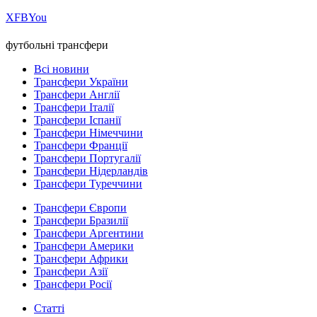
Х
FB
You
футбольні трансфери
Всі новини
Трансфери України
Трансфери Англії
Трансфери Італії
Трансфери Іспанії
Трансфери Німеччини
Трансфери Франції
Трансфери Португалії
Трансфери Нідерландів
Трансфери Туреччини
Трансфери Європи
Трансфери Бразилії
Трансфери Аргентини
Трансфери Америки
Трансфери Африки
Трансфери Азії
Трансфери Росії
Статті