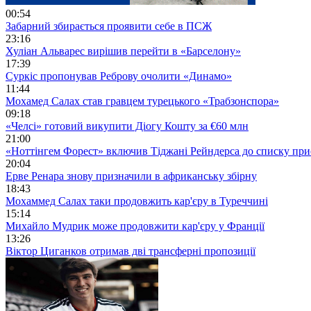
00:54
Забарний збирається проявити себе в ПСЖ
23:16
Хуліан Альварес вирішив перейти в «Барселону»
17:39
Суркіс пропонував Реброву очолити «Динамо»
11:44
Мохамед Салах став гравцем турецького «Трабзонспора»
09:18
«Челсі» готовий викупити Діогу Кошту за €60 млн
21:00
«Ноттінгем Форест» включив Тіджані Рейндерса до списку при
20:04
Ерве Ренара знову призначили в африканську збірну
18:43
Мохаммед Салах таки продовжить кар'єру в Туреччині
15:14
Михайло Мудрик може продовжити кар'єру у Франції
13:26
Віктор Циганков отримав дві трансферні пропозиції