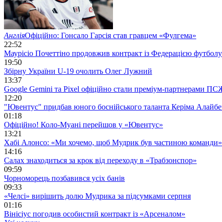
Англія
Офіційно: Гонсало Гарсія став гравцем «Фулгема»
22:52
Маурісіо Почеттіно продовжив контракт із Федерацією футбо
19:50
Збірну України U-19 очолить Олег Лужний
13:37
Google Gemini та Pixel офіційно стали преміум-партнерами ПС
12:20
"Ювентус" придбав юного боснійського таланта Керіма Алайб
01:18
Офіційно! Коло-Муані перейшов у «Ювентус»
13:21
Хабі Алонсо: «Ми хочемо, щоб Мудрик був частиною команди»
14:16
Салах знаходиться за крок від переходу в «Трабзонспор»
09:59
Чорноморець позбавився усіх банів
09:33
«Челсі» вирішить долю Мудрика за підсумками серпня
01:16
Вінісіус погодив особистий контракт із «Арсеналом»