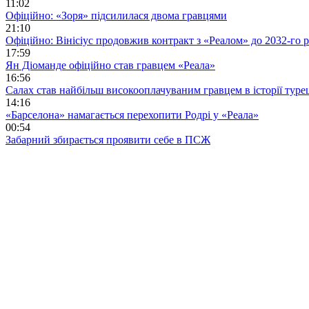
11:02
Офіційно: «Зоря» підсилилася двома гравцями
21:10
Офіційно: Вінісіус продовжив контракт з «Реалом» до 2032-го 
17:59
Ян Діоманде офіційно став гравцем «Реала»
16:56
Салах став найбільш високооплачуваним гравцем в історії туре
14:16
«Барселона» намагається перехопити Родрі у «Реала»
00:54
Забарний збирається проявити себе в ПСЖ