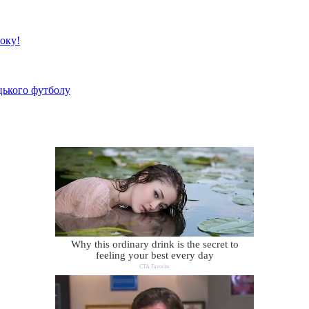
року!
цького футболу