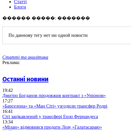
Статті
Блоги
������ �����: �������
По данному тегу нет ни одной новости
Статті та аналітика
Реклама:
Останні новини
19:42
Дмитро Богданов продовжив контракт з «Уніоном»
17:27
«Барселона» та «Ман Сіті» узгодили трансфер Родрі
16:41
Сіті зацікавлений у трансфері Ензо Фернандеса
13:34
«Мілан» відмовився продати Леау «Галатасараю»