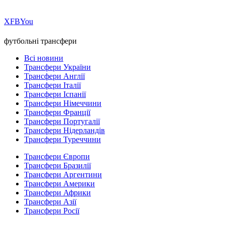
Х
FB
You
футбольні трансфери
Всі новини
Трансфери України
Трансфери Англії
Трансфери Італії
Трансфери Іспанії
Трансфери Німеччини
Трансфери Франції
Трансфери Португалії
Трансфери Нідерландів
Трансфери Туреччини
Трансфери Європи
Трансфери Бразилії
Трансфери Аргентини
Трансфери Америки
Трансфери Африки
Трансфери Азії
Трансфери Росії