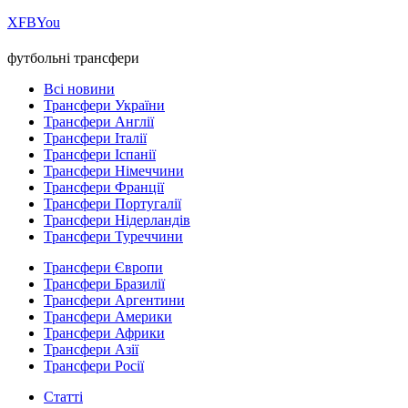
Х
FB
You
футбольні трансфери
Всі новини
Трансфери України
Трансфери Англії
Трансфери Італії
Трансфери Іспанії
Трансфери Німеччини
Трансфери Франції
Трансфери Португалії
Трансфери Нідерландів
Трансфери Туреччини
Трансфери Європи
Трансфери Бразилії
Трансфери Аргентини
Трансфери Америки
Трансфери Африки
Трансфери Азії
Трансфери Росії
Статті