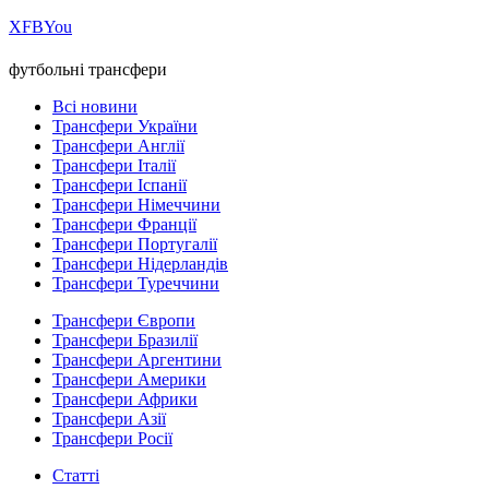
Х
FB
You
футбольні трансфери
Всі новини
Трансфери України
Трансфери Англії
Трансфери Італії
Трансфери Іспанії
Трансфери Німеччини
Трансфери Франції
Трансфери Португалії
Трансфери Нідерландів
Трансфери Туреччини
Трансфери Європи
Трансфери Бразилії
Трансфери Аргентини
Трансфери Америки
Трансфери Африки
Трансфери Азії
Трансфери Росії
Статті