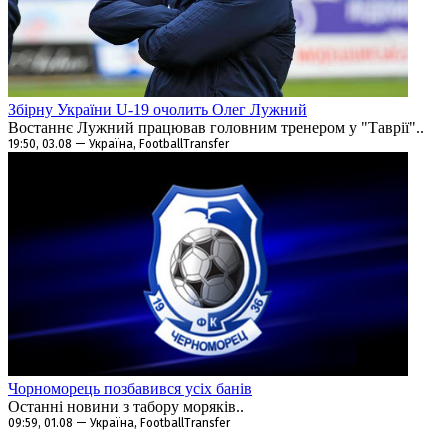
Збірну України U-19 очолить Олег Лужний
Востаннє Лужний працював головним тренером у "Таврії"..
19:50, 03.08 — Україна, FootballTransfer
Чорноморець позбавився усіх банів
Останні новини з табору моряків..
09:59, 01.08 — Україна, FootballTransfer