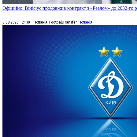
Офіційно: Вінісіус продовжив контракт з «Реалом» до 2032-го 
6.08.2026 - 21:10 — Іспанія, FootballTransfer -
Іспанія