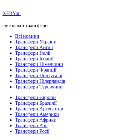
Х
FB
You
футбольні трансфери
Всі новини
Трансфери України
Трансфери Англії
Трансфери Італії
Трансфери Іспанії
Трансфери Німеччини
Трансфери Франції
Трансфери Португалії
Трансфери Нідерландів
Трансфери Туреччини
Трансфери Європи
Трансфери Бразилії
Трансфери Аргентини
Трансфери Америки
Трансфери Африки
Трансфери Азії
Трансфери Росії