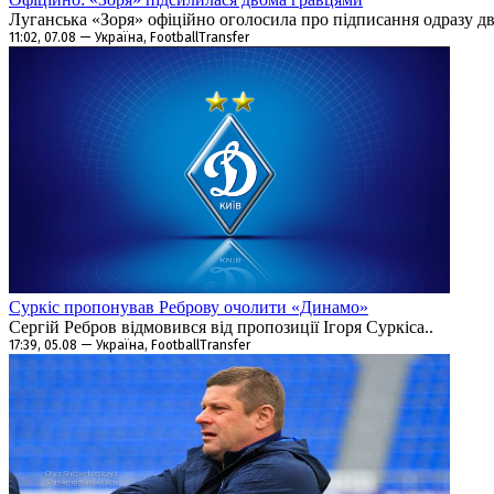
Луганська «Зоря» офіційно оголосила про підписання одразу дво
11:02, 07.08 — Україна, FootballTransfer
Суркіс пропонував Реброву очолити «Динамо»
Сергій Ребров відмовився від пропозиції Ігоря Суркіса..
17:39, 05.08 — Україна, FootballTransfer