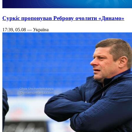
Суркіс пропонував Реброву очолити «Динамо»
17:39, 05.08 — Україна