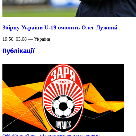
Збірну України U-19 очолить Олег Лужний
19:50, 03.08 — Україна
Публікації
Офіційно: «Зоря» підсилилася двома гравцями