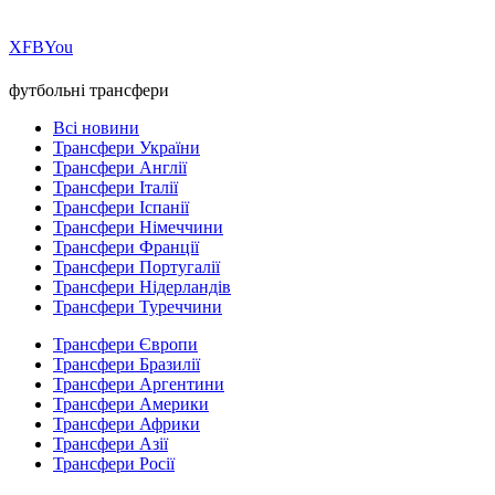
Х
FB
You
футбольні трансфери
Всі новини
Трансфери України
Трансфери Англії
Трансфери Італії
Трансфери Іспанії
Трансфери Німеччини
Трансфери Франції
Трансфери Португалії
Трансфери Нідерландів
Трансфери Туреччини
Трансфери Європи
Трансфери Бразилії
Трансфери Аргентини
Трансфери Америки
Трансфери Африки
Трансфери Азії
Трансфери Росії