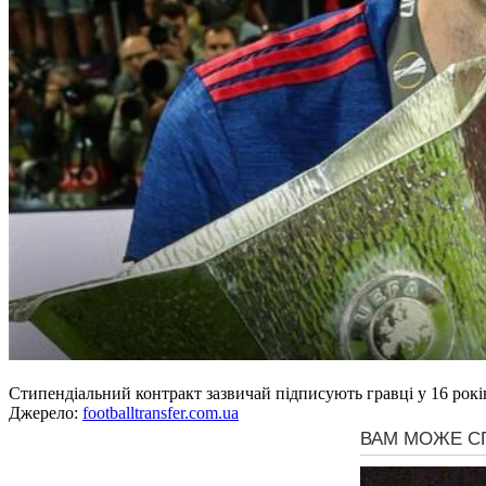
Стипендіальний контракт зазвичай підписують гравці у 16 років
Джерело:
footballtransfer.com.ua