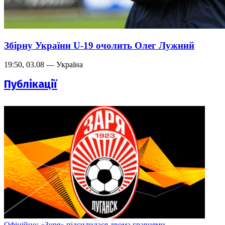
Збірну України U-19 очолить Олег Лужний
19:50, 03.08 — Україна
Публікації
Офіційно: «Зоря» підсилилася двома гравцями