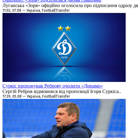
Луганська «Зоря» офіційно оголосила про підписання одразу дво
11:02, 07.08 — Україна, FootballTransfer
Суркіс пропонував Реброву очолити «Динамо»
Сергій Ребров відмовився від пропозиції Ігоря Суркіса..
17:39, 05.08 — Україна, FootballTransfer