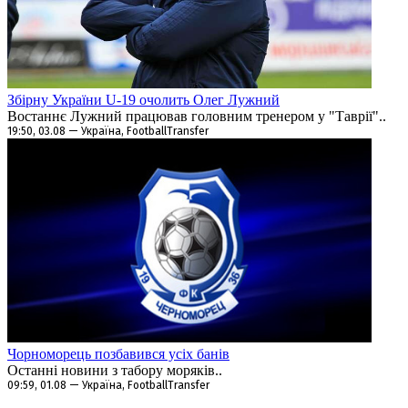
Збірну України U-19 очолить Олег Лужний
Востаннє Лужний працював головним тренером у "Таврії"..
19:50, 03.08 — Україна, FootballTransfer
Чорноморець позбавився усіх банів
Останні новини з табору моряків..
09:59, 01.08 — Україна, FootballTransfer