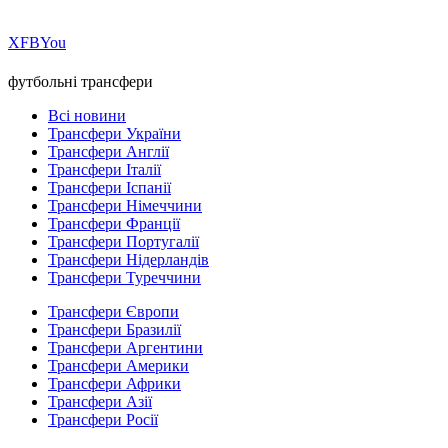
Х
FB
You
футбольні трансфери
Всі новини
Трансфери України
Трансфери Англії
Трансфери Італії
Трансфери Іспанії
Трансфери Німеччини
Трансфери Франції
Трансфери Португалії
Трансфери Нідерландів
Трансфери Туреччини
Трансфери Європи
Трансфери Бразилії
Трансфери Аргентини
Трансфери Америки
Трансфери Африки
Трансфери Азії
Трансфери Росії