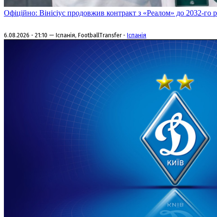
Офіційно: Вінісіус продовжив контракт з «Реалом» до 2032-го 
6.08.2026 - 21:10 — Іспанія, FootballTransfer -
Іспанія