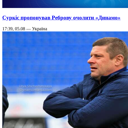
Суркіс пропонував Реброву очолити «Динамо»
17:39, 05.08 — Україна