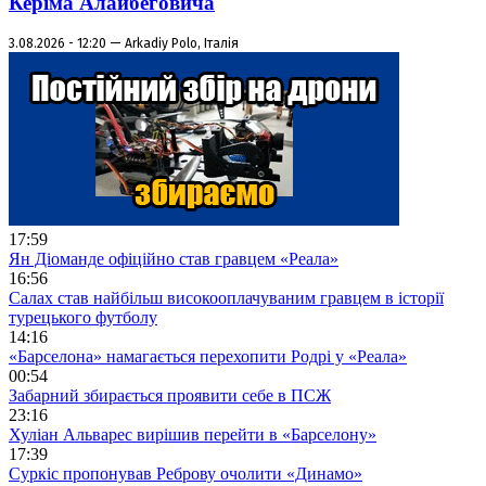
Керіма Алайбеговича
3.08.2026 - 12:20 — Arkadiy Polo, Італія
17:59
Ян Діоманде офіційно став гравцем «Реала»
16:56
Салах став найбільш високооплачуваним гравцем в історії
турецького футболу
14:16
«Барселона» намагається перехопити Родрі у «Реала»
00:54
Забарний збирається проявити себе в ПСЖ
23:16
Хуліан Альварес вирішив перейти в «Барселону»
17:39
Суркіс пропонував Реброву очолити «Динамо»