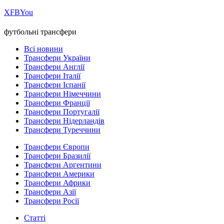
Х
FB
You
футбольні трансфери
Всі новини
Трансфери України
Трансфери Англії
Трансфери Італії
Трансфери Іспанії
Трансфери Німеччини
Трансфери Франції
Трансфери Португалії
Трансфери Нідерландів
Трансфери Туреччини
Трансфери Європи
Трансфери Бразилії
Трансфери Аргентини
Трансфери Америки
Трансфери Африки
Трансфери Азії
Трансфери Росії
Статті