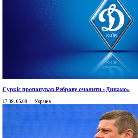
Суркіс пропонував Реброву очолити «Динамо»
17:39, 05.08 — Україна