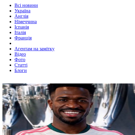
Всі новини
Україна
Англія
Німеччина
Іспанія
Італія
Франція
Агентам на замітку
Відео
Фото
Статті
Блоги