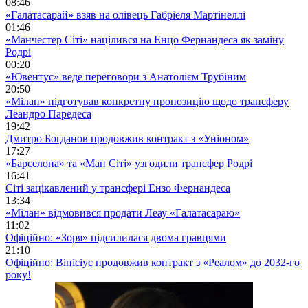
08:46
«Галатасарай» взяв на олівець Габріеля Мартінеллі
01:46
«Манчестер Сіті» націлився на Енцо Фернандеса як заміну
Родрі
00:20
«Ювентус» веде переговори з Анатолієм Трубіним
20:50
«Мілан» підготував конкретну пропозицію щодо трансферу
Леандро Паредеса
19:42
Дмитро Богданов продовжив контракт з «Уніоном»
17:27
«Барселона» та «Ман Сіті» узгодили трансфер Родрі
16:41
Сіті зацікавлений у трансфері Ензо Фернандеса
13:34
«Мілан» відмовився продати Леау «Галатасараю»
11:02
Офіційно: «Зоря» підсилилася двома гравцями
21:10
Офіційно: Вінісіус продовжив контракт з «Реалом» до 2032-го
року!