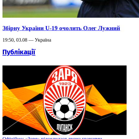
Збірну України U-19 очолить Олег Лужний
19:50, 03.08 — Україна
Публікації
Офіційно: «Зоря» підсилилася двома гравцями