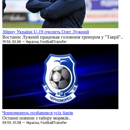
Збірну України U-19 очолить Олег Лужний
Востаннє Лужний працював головним тренером у "Таврії"..
19:50, 03.08 — Україна, FootballTransfer
Чорноморець позбавився усіх банів
Останні новини з табору моряків..
09:59, 01.08 — Україна, FootballTransfer