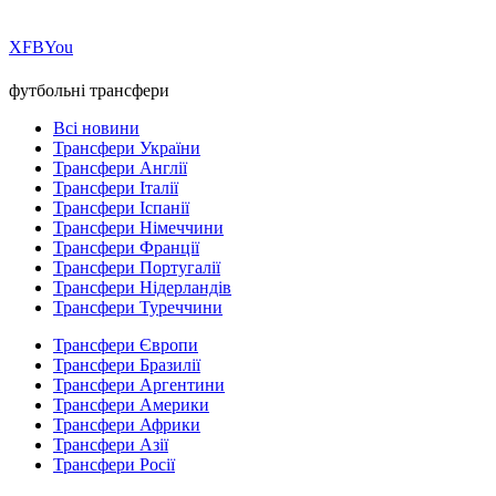
Х
FB
You
футбольні трансфери
Всі новини
Трансфери України
Трансфери Англії
Трансфери Італії
Трансфери Іспанії
Трансфери Німеччини
Трансфери Франції
Трансфери Португалії
Трансфери Нідерландів
Трансфери Туреччини
Трансфери Європи
Трансфери Бразилії
Трансфери Аргентини
Трансфери Америки
Трансфери Африки
Трансфери Азії
Трансфери Росії