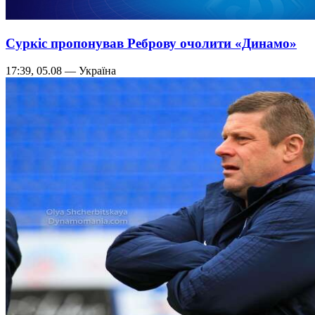
Суркіс пропонував Реброву очолити «Динамо»
17:39, 05.08 — Україна