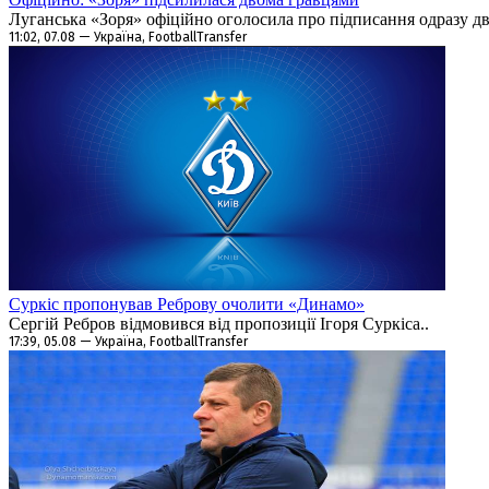
Луганська «Зоря» офіційно оголосила про підписання одразу дво
11:02, 07.08 — Україна, FootballTransfer
Суркіс пропонував Реброву очолити «Динамо»
Сергій Ребров відмовився від пропозиції Ігоря Суркіса..
17:39, 05.08 — Україна, FootballTransfer