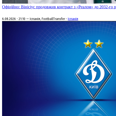
Офіційно: Вінісіус продовжив контракт з «Реалом» до 2032-го 
6.08.2026 - 21:10 — Іспанія, FootballTransfer -
Іспанія