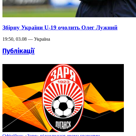
Збірну України U-19 очолить Олег Лужний
19:50, 03.08 — Україна
Публікації
Офіційно: «Зоря» підсилилася двома гравцями