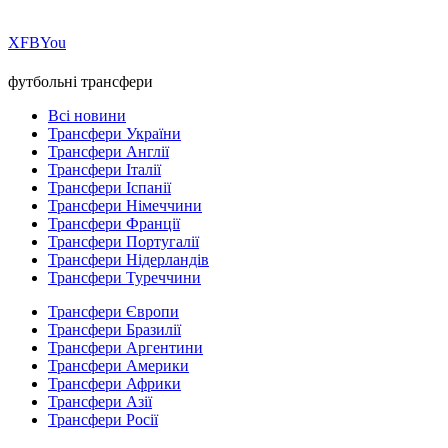
Х
FB
You
футбольні трансфери
Всі новини
Трансфери України
Трансфери Англії
Трансфери Італії
Трансфери Іспанії
Трансфери Німеччини
Трансфери Франції
Трансфери Португалії
Трансфери Нідерландів
Трансфери Туреччини
Трансфери Європи
Трансфери Бразилії
Трансфери Аргентини
Трансфери Америки
Трансфери Африки
Трансфери Азії
Трансфери Росії