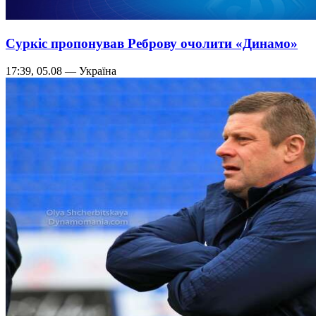
Суркіс пропонував Реброву очолити «Динамо»
17:39, 05.08 — Україна