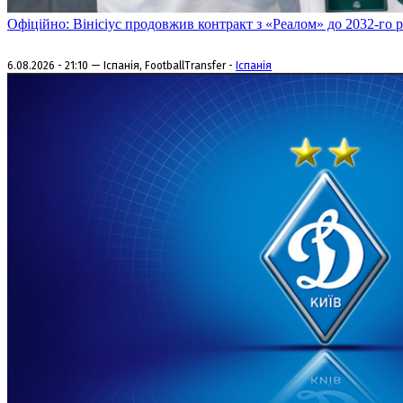
Офіційно: Вінісіус продовжив контракт з «Реалом» до 2032-го 
6.08.2026 - 21:10 — Іспанія, FootballTransfer -
Іспанія