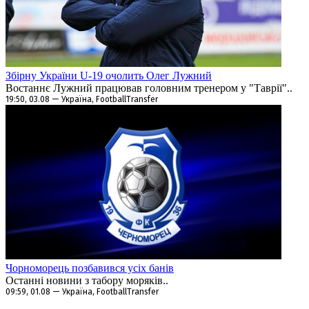
Збірну України U-19 очолить Олег Лужний
Востаннє Лужний працював головним тренером у "Таврії"..
19:50, 03.08 — Україна, FootballTransfer
Чорноморець позбавився усіх банів
Останні новини з табору моряків..
09:59, 01.08 — Україна, FootballTransfer