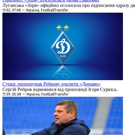
Луганська «Зоря» офіційно оголосила про підписання одразу дво
11:02, 07.08 — Україна, FootballTransfer
Суркіс пропонував Реброву очолити «Динамо»
Сергій Ребров відмовився від пропозиції Ігоря Суркіса..
17:39, 05.08 — Україна, FootballTransfer