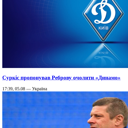
Суркіс пропонував Реброву очолити «Динамо»
17:39, 05.08 — Україна