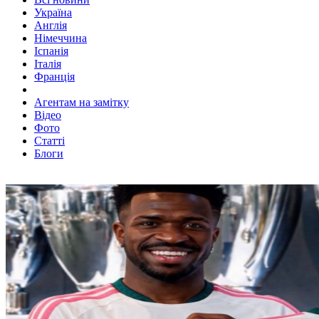
Україна
Англія
Німеччина
Іспанія
Італія
Франція
Агентам на замітку
Відео
Фото
Статті
Блоги