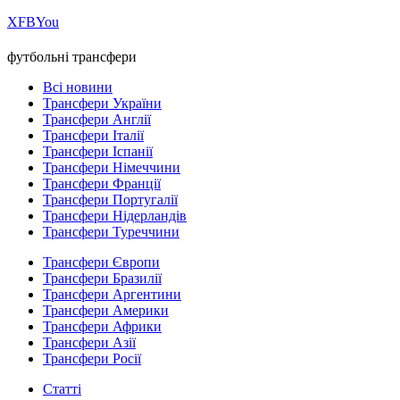
Х
FB
You
футбольні трансфери
Всі новини
Трансфери України
Трансфери Англії
Трансфери Італії
Трансфери Іспанії
Трансфери Німеччини
Трансфери Франції
Трансфери Португалії
Трансфери Нідерландів
Трансфери Туреччини
Трансфери Європи
Трансфери Бразилії
Трансфери Аргентини
Трансфери Америки
Трансфери Африки
Трансфери Азії
Трансфери Росії
Статті