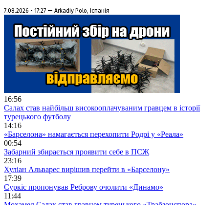
7.08.2026 - 17:27 — Arkadiy Polo, Іспанія
16:56
Салах став найбільш високооплачуваним гравцем в історії
турецького футболу
14:16
«Барселона» намагається перехопити Родрі у «Реала»
00:54
Забарний збирається проявити себе в ПСЖ
23:16
Хуліан Альварес вирішив перейти в «Барселону»
17:39
Суркіс пропонував Реброву очолити «Динамо»
11:44
Мохамед Салах став гравцем турецького «Трабзонспора»
09:18