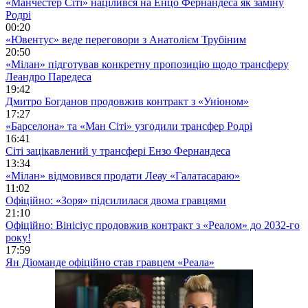
«Манчестер Сіті» націлився на Енцо Фернандеса як заміну
Родрі
00:20
«Ювентус» веде переговори з Анатолієм Трубіним
20:50
«Мілан» підготував конкретну пропозицію щодо трансферу
Леандро Паредеса
19:42
Дмитро Богданов продовжив контракт з «Уніоном»
17:27
«Барселона» та «Ман Сіті» узгодили трансфер Родрі
16:41
Сіті зацікавлений у трансфері Ензо Фернандеса
13:34
«Мілан» відмовився продати Леау «Галатасараю»
11:02
Офіційно: «Зоря» підсилилася двома гравцями
21:10
Офіційно: Вінісіус продовжив контракт з «Реалом» до 2032-го
року!
17:59
Ян Діоманде офіційно став гравцем «Реала»