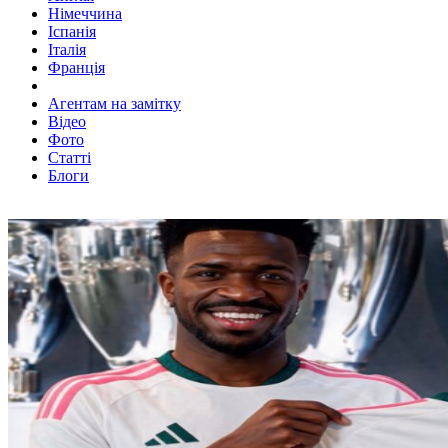
Німеччина
Іспанія
Італія
Франція
Агентам на замітку
Відео
Фото
Статті
Блоги