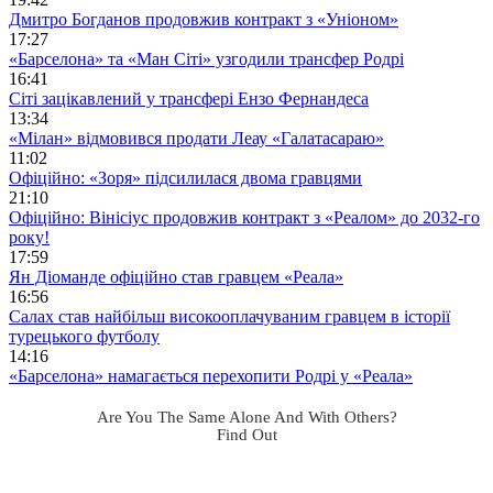
Дмитро Богданов продовжив контракт з «Уніоном»
17:27
«Барселона» та «Ман Сіті» узгодили трансфер Родрі
16:41
Сіті зацікавлений у трансфері Ензо Фернандеса
13:34
«Мілан» відмовився продати Леау «Галатасараю»
11:02
Офіційно: «Зоря» підсилилася двома гравцями
21:10
Офіційно: Вінісіус продовжив контракт з «Реалом» до 2032-го
року!
17:59
Ян Діоманде офіційно став гравцем «Реала»
16:56
Салах став найбільш високооплачуваним гравцем в історії
турецького футболу
14:16
«Барселона» намагається перехопити Родрі у «Реала»