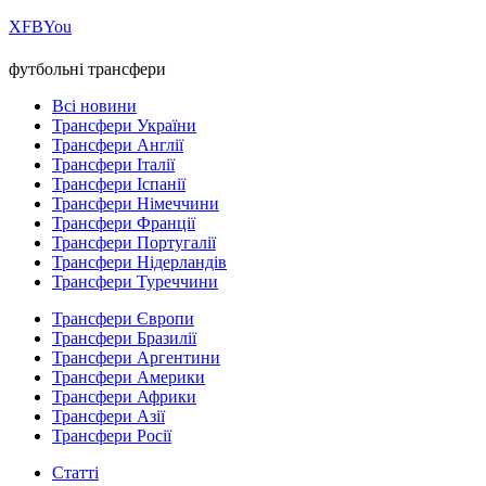
Х
FB
You
футбольні трансфери
Всі новини
Трансфери України
Трансфери Англії
Трансфери Італії
Трансфери Іспанії
Трансфери Німеччини
Трансфери Франції
Трансфери Португалії
Трансфери Нідерландів
Трансфери Туреччини
Трансфери Європи
Трансфери Бразилії
Трансфери Аргентини
Трансфери Америки
Трансфери Африки
Трансфери Азії
Трансфери Росії
Статті