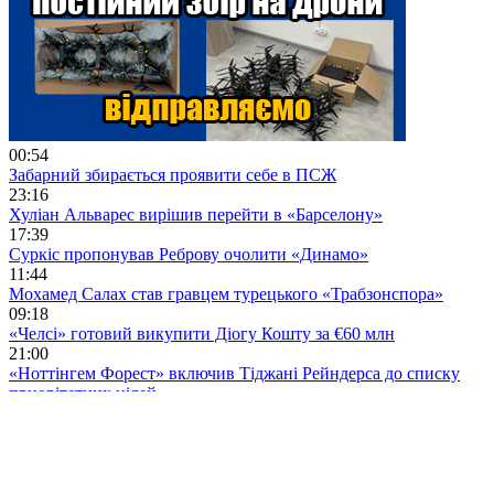
00:54
Забарний збирається проявити себе в ПСЖ
23:16
Хуліан Альварес вирішив перейти в «Барселону»
17:39
Суркіс пропонував Реброву очолити «Динамо»
11:44
Мохамед Салах став гравцем турецького «Трабзонспора»
09:18
«Челсі» готовий викупити Діогу Кошту за €60 млн
21:00
«Ноттінгем Форест» включив Тіджані Рейндерса до списку
приорітетних цілей
20:04
Ерве Ренара знову призначили в африканську збірну
18:43
Мохаммед Салах таки продовжить кар'єру в Туреччині
15:14