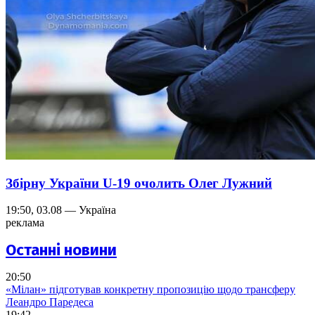
Збірну України U-19 очолить Олег Лужний
19:50, 03.08 — Україна
реклама
Останні новини
20:50
«Мілан» підготував конкретну пропозицію щодо трансферу
Леандро Паредеса
19:42