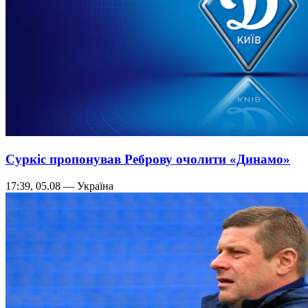
Суркіс пропонував Реброву очолити «Динамо»
17:39, 05.08 — Україна