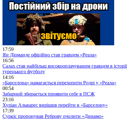
17:59
Ян Діоманде офіційно став гравцем «Реала»
16:56
Салах став найбільш високооплачуваним гравцем в історії
турецького футболу
14:16
«Барселона» намагається перехопити Родрі у «Реала»
00:54
Забарний збирається проявити себе в ПСЖ
23:16
Хуліан Альварес вирішив перейти в «Барселону»
17:39
Суркіс пропонував Реброву очолити «Динамо»
11:44
Мохамед Салах став гравцем турецького «Трабзонспора»
09:18
«Челсі» готовий викупити Діогу Кошту за €60 млн