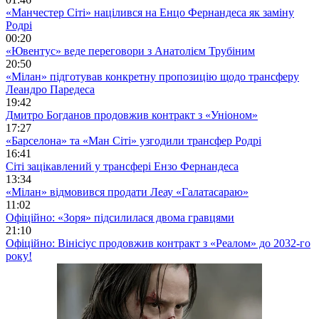
«Манчестер Сіті» націлився на Енцо Фернандеса як заміну
Родрі
00:20
«Ювентус» веде переговори з Анатолієм Трубіним
20:50
«Мілан» підготував конкретну пропозицію щодо трансферу
Леандро Паредеса
19:42
Дмитро Богданов продовжив контракт з «Уніоном»
17:27
«Барселона» та «Ман Сіті» узгодили трансфер Родрі
16:41
Сіті зацікавлений у трансфері Ензо Фернандеса
13:34
«Мілан» відмовився продати Леау «Галатасараю»
11:02
Офіційно: «Зоря» підсилилася двома гравцями
21:10
Офіційно: Вінісіус продовжив контракт з «Реалом» до 2032-го
року!