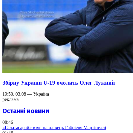
Збірну України U-19 очолить Олег Лужний
19:50, 03.08 — Україна
реклама
Останні новини
08:46
«Галатасарай» взяв на олівець Габріеля Мартінеллі
01:46