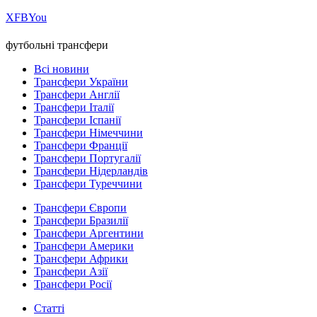
Х
FB
You
футбольні трансфери
Всі новини
Трансфери України
Трансфери Англії
Трансфери Італії
Трансфери Іспанії
Трансфери Німеччини
Трансфери Франції
Трансфери Португалії
Трансфери Нідерландів
Трансфери Туреччини
Трансфери Європи
Трансфери Бразилії
Трансфери Аргентини
Трансфери Америки
Трансфери Африки
Трансфери Азії
Трансфери Росії
Статті