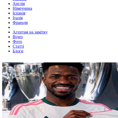
Англія
Німеччина
Іспанія
Італія
Франція
Агентам на замітку
Відео
Фото
Статті
Блоги