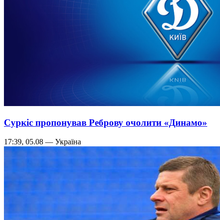
Суркіс пропонував Реброву очолити «Динамо»
17:39, 05.08 — Україна