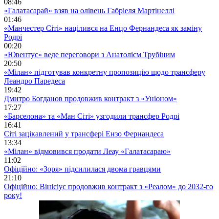
08:46
«Галатасарай» взяв на олівець Габріеля Мартінеллі
01:46
«Манчестер Сіті» націлився на Енцо Фернандеса як заміну
Родрі
00:20
«Ювентус» веде переговори з Анатолієм Трубіним
20:50
«Мілан» підготував конкретну пропозицію щодо трансферу
Леандро Паредеса
19:42
Дмитро Богданов продовжив контракт з «Уніоном»
17:27
«Барселона» та «Ман Сіті» узгодили трансфер Родрі
16:41
Сіті зацікавлений у трансфері Ензо Фернандеса
13:34
«Мілан» відмовився продати Леау «Галатасараю»
11:02
Офіційно: «Зоря» підсилилася двома гравцями
21:10
Офіційно: Вінісіус продовжив контракт з «Реалом» до 2032-го
року!