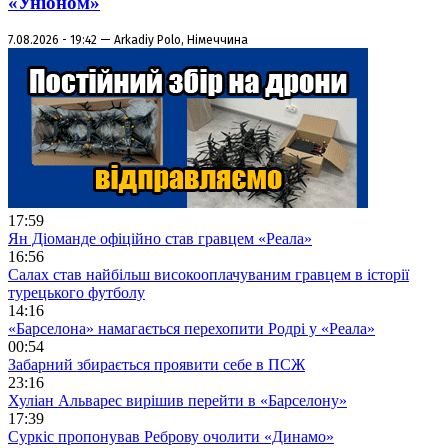
«Уніоном»
7.08.2026 - 19:42 — Arkadiy Polo, Німеччина
17:59
Ян Діоманде офіційно став гравцем «Реала»
16:56
Салах став найбільш високооплачуваним гравцем в історії
турецького футболу
14:16
«Барселона» намагається перехопити Родрі у «Реала»
00:54
Забарний збирається проявити себе в ПСЖ
23:16
Хуліан Альварес вирішив перейти в «Барселону»
17:39
Суркіс пропонував Реброву очолити «Динамо»