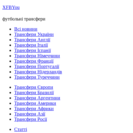
Х
FB
You
футбольні трансфери
Всі новини
Трансфери України
Трансфери Англії
Трансфери Італії
Трансфери Іспанії
Трансфери Німеччини
Трансфери Франції
Трансфери Португалії
Трансфери Нідерландів
Трансфери Туреччини
Трансфери Європи
Трансфери Бразилії
Трансфери Аргентини
Трансфери Америки
Трансфери Африки
Трансфери Азії
Трансфери Росії
Статті