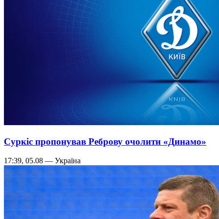
Суркіс пропонував Реброву очолити «Динамо»
17:39, 05.08 — Україна