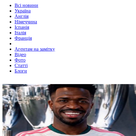
Всі новини
Україна
Англія
Німеччина
Іспанія
Італія
Франція
Агентам на замітку
Відео
Фото
Статті
Блоги