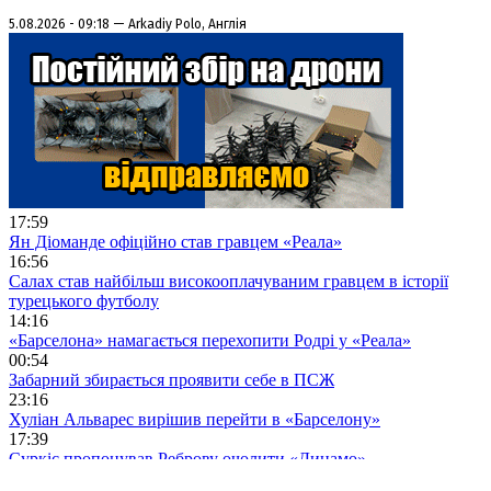
5.08.2026 - 09:18 — Arkadiy Polo, Англія
17:59
Ян Діоманде офіційно став гравцем «Реала»
16:56
Салах став найбільш високооплачуваним гравцем в історії
турецького футболу
14:16
«Барселона» намагається перехопити Родрі у «Реала»
00:54
Забарний збирається проявити себе в ПСЖ
23:16
Хуліан Альварес вирішив перейти в «Барселону»
17:39
Суркіс пропонував Реброву очолити «Динамо»
11:44