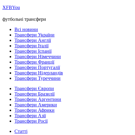
Х
FB
You
футбольні трансфери
Всі новини
Трансфери України
Трансфери Англії
Трансфери Італії
Трансфери Іспанії
Трансфери Німеччини
Трансфери Франції
Трансфери Португалії
Трансфери Нідерландів
Трансфери Туреччини
Трансфери Європи
Трансфери Бразилії
Трансфери Аргентини
Трансфери Америки
Трансфери Африки
Трансфери Азії
Трансфери Росії
Статті