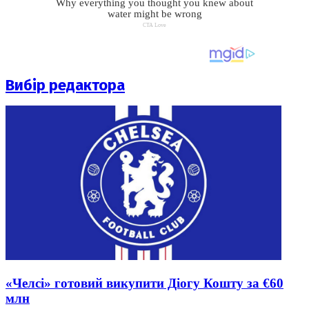
Вибір редактора
«Челсі» готовий викупити Діогу Кошту за €60
млн