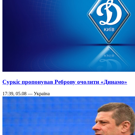
Суркіс пропонував Реброву очолити «Динамо»
17:39, 05.08 — Україна