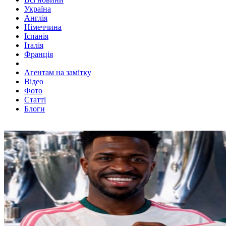
Україна
Англія
Німеччина
Іспанія
Італія
Франція
Агентам на замітку
Відео
Фото
Статті
Блоги