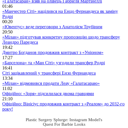
«Галатасарай» взяв на олівець Габріеля Мартінеллі
01:46
«Манчестер Сіті» націлився на Енцо Фернандеса як заміну
Родрі
00:20
«Ювентус» веде переговори з Анатолієм Трубіним
20:50
«Мілан» підготував конкретну пропозицію щодо трансферу
Леандро Паредеса
19:42
Дмитро Богданов продовжив контракт з «Уніоном»
17:27
«Барселона» та «Ман Сіті» узгодили трансфер Родрі
16:41
Сіті зацікавлений у трансфері Ензо Фернандеса
13:34
«Мілан» відмовився продати Леау «Галатасараю»
11:02
Офіційно: «Зоря» підсилилася двома гравцями
21:10
Офіційно: Вінісіус продовжив контракт з «Реалом» до 2032-го
року!