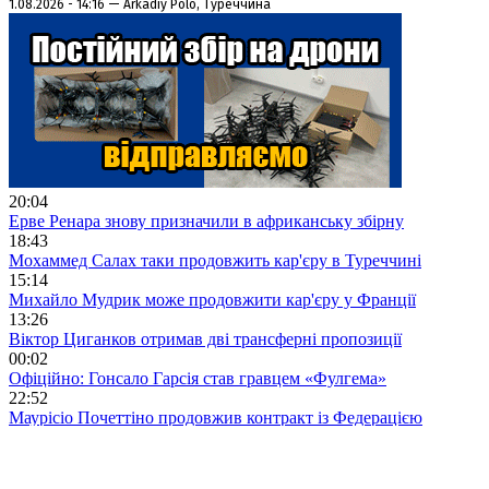
1.08.2026 - 14:16 — Arkadiy Polo, Туреччина
20:04
Ерве Ренара знову призначили в африканську збірну
18:43
Мохаммед Салах таки продовжить кар'єру в Туреччині
15:14
Михайло Мудрик може продовжити кар'єру у Франції
13:26
Віктор Циганков отримав дві трансферні пропозиції
00:02
Офіційно: Гонсало Гарсія став гравцем «Фулгема»
22:52
Маурісіо Почеттіно продовжив контракт із Федерацією
футболу США
19:50
Збірну України U-19 очолить Олег Лужний