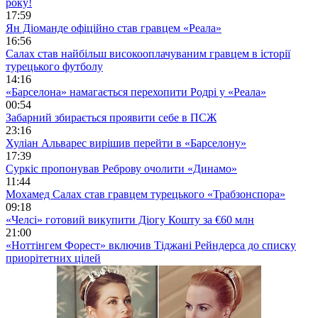
року!
17:59
Ян Діоманде офіційно став гравцем «Реала»
16:56
Салах став найбільш високооплачуваним гравцем в історії
турецького футболу
14:16
«Барселона» намагається перехопити Родрі у «Реала»
00:54
Забарний збирається проявити себе в ПСЖ
23:16
Хуліан Альварес вирішив перейти в «Барселону»
17:39
Суркіс пропонував Реброву очолити «Динамо»
11:44
Мохамед Салах став гравцем турецького «Трабзонспора»
09:18
«Челсі» готовий викупити Діогу Кошту за €60 млн
21:00
«Ноттінгем Форест» включив Тіджані Рейндерса до списку
приорітетних цілей