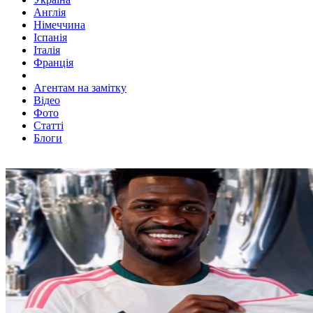
Англія
Німеччина
Іспанія
Італія
Франція
Агентам на замітку
Відео
Фото
Статті
Блоги