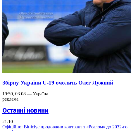
Збірну України U-19 очолить Олег Лужний
19:50, 03.08 — Україна
реклама
Останні новини
21:10
Офіційно: Вінісіус продовжив контракт з «Реалом» до 2032-го