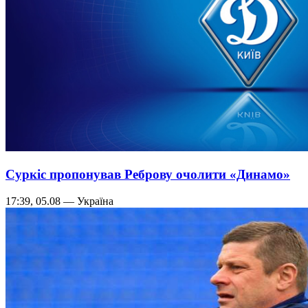
Суркіс пропонував Реброву очолити «Динамо»
17:39, 05.08 — Україна