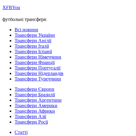
Х
FB
You
футбольні трансфери
Всі новини
Трансфери України
Трансфери Англії
Трансфери Італії
Трансфери Іспанії
Трансфери Німеччини
Трансфери Франції
Трансфери Португалії
Трансфери Нідерландів
Трансфери Туреччини
Трансфери Європи
Трансфери Бразилії
Трансфери Аргентини
Трансфери Америки
Трансфери Африки
Трансфери Азії
Трансфери Росії
Статті