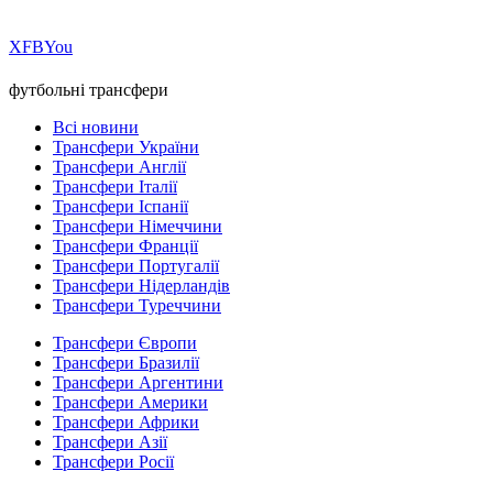
Х
FB
You
футбольні трансфери
Всі новини
Трансфери України
Трансфери Англії
Трансфери Італії
Трансфери Іспанії
Трансфери Німеччини
Трансфери Франції
Трансфери Португалії
Трансфери Нідерландів
Трансфери Туреччини
Трансфери Європи
Трансфери Бразилії
Трансфери Аргентини
Трансфери Америки
Трансфери Африки
Трансфери Азії
Трансфери Росії