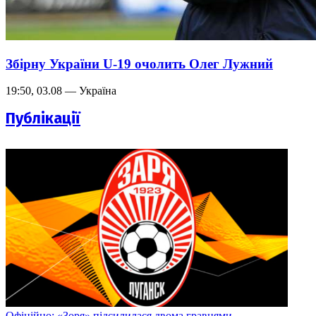
Збірну України U-19 очолить Олег Лужний
19:50, 03.08 — Україна
Публікації
Офіційно: «Зоря» підсилилася двома гравцями