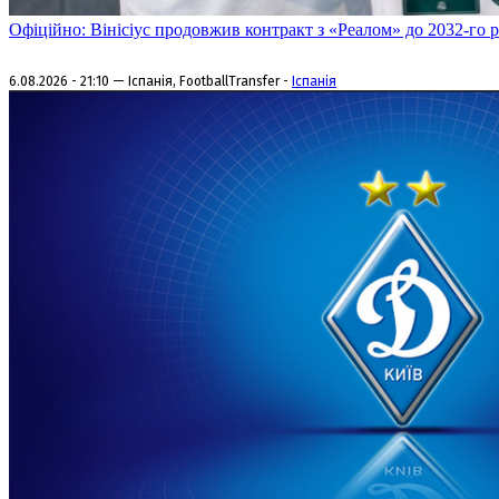
Офіційно: Вінісіус продовжив контракт з «Реалом» до 2032-го 
6.08.2026 - 21:10 — Іспанія, FootballTransfer -
Іспанія