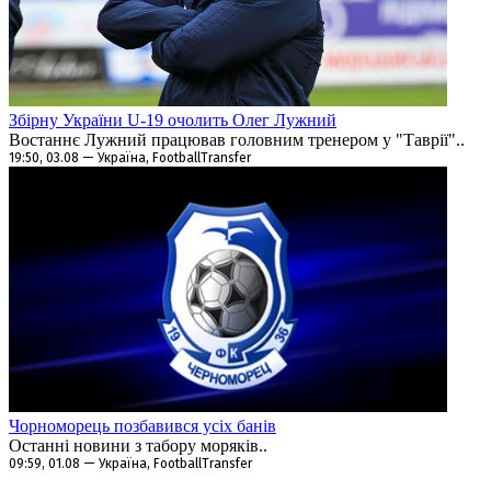
Збірну України U-19 очолить Олег Лужний
Востаннє Лужний працював головним тренером у "Таврії"..
19:50, 03.08 — Україна, FootballTransfer
Чорноморець позбавився усіх банів
Останні новини з табору моряків..
09:59, 01.08 — Україна, FootballTransfer