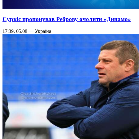
Суркіс пропонував Реброву очолити «Динамо»
17:39, 05.08 — Україна