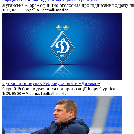
Луганська «Зоря» офіційно оголосила про підписання одразу дво
11:02, 07.08 — Україна, FootballTransfer
Суркіс пропонував Реброву очолити «Динамо»
Сергій Ребров відмовився від пропозиції Ігоря Суркіса..
17:39, 05.08 — Україна, FootballTransfer