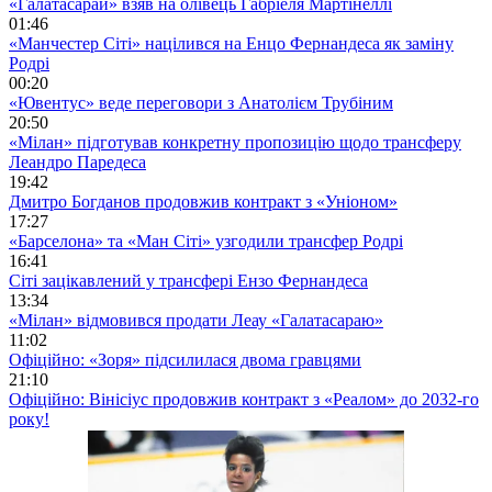
«Галатасарай» взяв на олівець Габріеля Мартінеллі
01:46
«Манчестер Сіті» націлився на Енцо Фернандеса як заміну
Родрі
00:20
«Ювентус» веде переговори з Анатолієм Трубіним
20:50
«Мілан» підготував конкретну пропозицію щодо трансферу
Леандро Паредеса
19:42
Дмитро Богданов продовжив контракт з «Уніоном»
17:27
«Барселона» та «Ман Сіті» узгодили трансфер Родрі
16:41
Сіті зацікавлений у трансфері Ензо Фернандеса
13:34
«Мілан» відмовився продати Леау «Галатасараю»
11:02
Офіційно: «Зоря» підсилилася двома гравцями
21:10
Офіційно: Вінісіус продовжив контракт з «Реалом» до 2032-го
року!