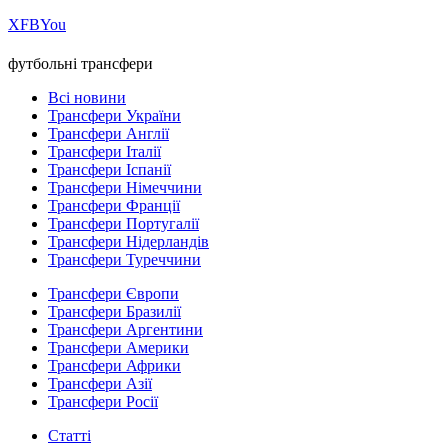
Х
FB
You
футбольні трансфери
Всі новини
Трансфери України
Трансфери Англії
Трансфери Італії
Трансфери Іспанії
Трансфери Німеччини
Трансфери Франції
Трансфери Португалії
Трансфери Нідерландів
Трансфери Туреччини
Трансфери Європи
Трансфери Бразилії
Трансфери Аргентини
Трансфери Америки
Трансфери Африки
Трансфери Азії
Трансфери Росії
Статті