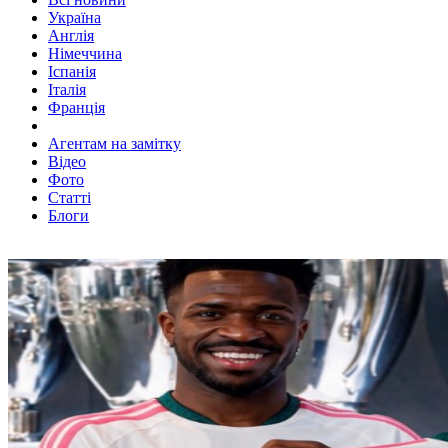
Україна
Англія
Німеччина
Іспанія
Італія
Франція
Агентам на замітку
Відео
Фото
Статті
Блоги