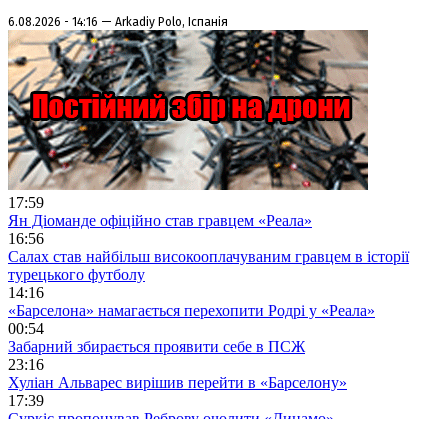
6.08.2026 - 14:16 — Arkadiy Polo, Іспанія
17:59
Ян Діоманде офіційно став гравцем «Реала»
16:56
Салах став найбільш високооплачуваним гравцем в історії
турецького футболу
14:16
«Барселона» намагається перехопити Родрі у «Реала»
00:54
Забарний збирається проявити себе в ПСЖ
23:16
Хуліан Альварес вирішив перейти в «Барселону»
17:39
Суркіс пропонував Реброву очолити «Динамо»
11:44