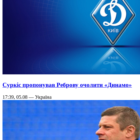
Суркіс пропонував Реброву очолити «Динамо»
17:39, 05.08 — Україна