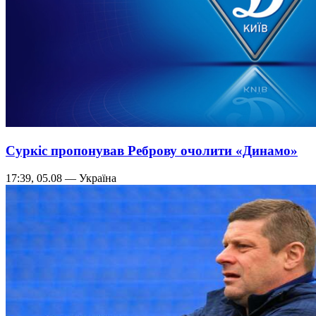
Суркіс пропонував Реброву очолити «Динамо»
17:39, 05.08 — Україна