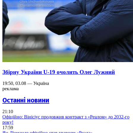
Збірну України U-19 очолить Олег Лужний
19:50, 03.08 — Україна
реклама
Останні новини
21:10
Офіційно: Вінісіус продовжив контракт з «Реалом» до 2032-го
року!
17:59
Ян Діоманде офіційно став гравцем «Реала»