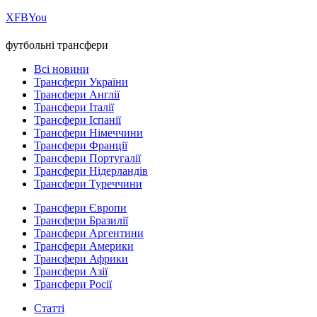
Х
FB
You
футбольні трансфери
Всі новини
Трансфери України
Трансфери Англії
Трансфери Італії
Трансфери Іспанії
Трансфери Німеччини
Трансфери Франції
Трансфери Португалії
Трансфери Нідерландів
Трансфери Туреччини
Трансфери Європи
Трансфери Бразилії
Трансфери Аргентини
Трансфери Америки
Трансфери Африки
Трансфери Азії
Трансфери Росії
Статті