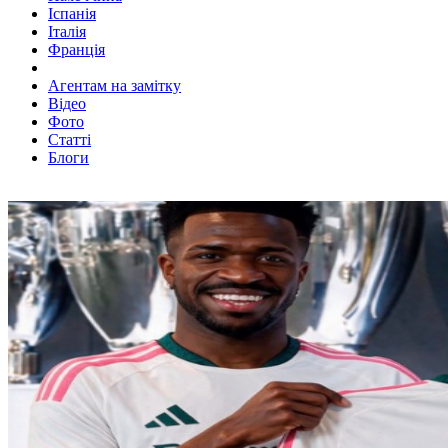
Іспанія
Італія
Франція
Агентам на замітку
Відео
Фото
Статті
Блоги