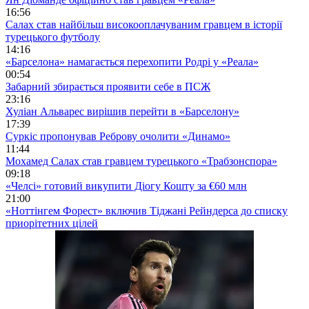
16:56
Салах став найбільш високооплачуваним гравцем в історії
турецького футболу
14:16
«Барселона» намагається перехопити Родрі у «Реала»
00:54
Забарний збирається проявити себе в ПСЖ
23:16
Хуліан Альварес вирішив перейти в «Барселону»
17:39
Суркіс пропонував Реброву очолити «Динамо»
11:44
Мохамед Салах став гравцем турецького «Трабзонспора»
09:18
«Челсі» готовий викупити Діогу Кошту за €60 млн
21:00
«Ноттінгем Форест» включив Тіджані Рейндерса до списку
приорітетних цілей