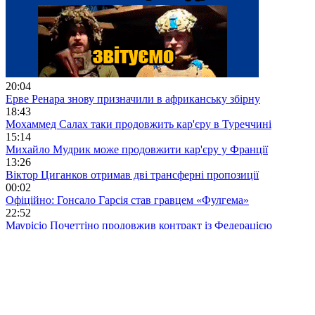
20:04
Ерве Ренара знову призначили в африканську збірну
18:43
Мохаммед Салах таки продовжить кар'єру в Туреччині
15:14
Михайло Мудрик може продовжити кар'єру у Франції
13:26
Віктор Циганков отримав дві трансферні пропозиції
00:02
Офіційно: Гонсало Гарсія став гравцем «Фулгема»
22:52
Маурісіо Почеттіно продовжив контракт із Федерацією
футболу США
19:50
Збірну України U-19 очолить Олег Лужний
13:37
Google Gemini та Pixel офіційно стали преміум-партнерами
ПСЖ
12:20